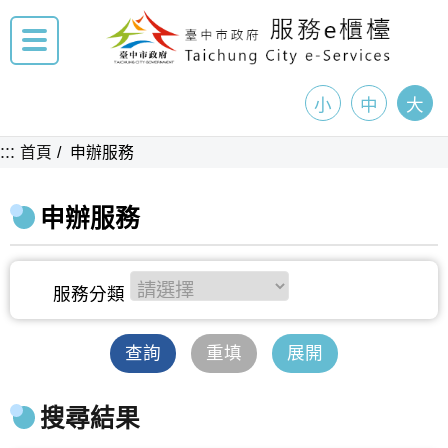
小
中
大
:::
首頁
申辦服務
申辦服務
查詢
重填
展開
搜尋結果