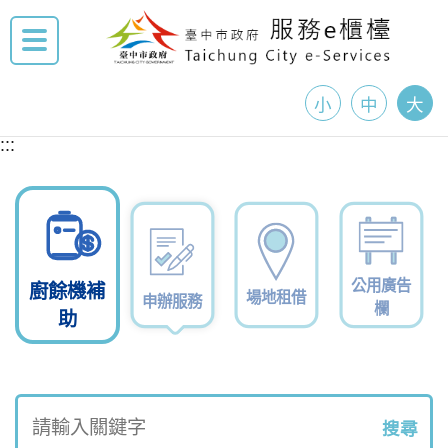
小
中
大
:::
公用廣告
廚餘機補
場地租借
申辦服務
欄
助
搜尋