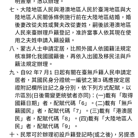
明簽章，憑以辦理。
七、大陸地區人民與港澳地區人民於臺灣地區與大
陸地區人民關係條例施行前在大陸地區結婚，婚
後妻改從夫姓或贅夫改從妻姓，嗣後該港澳地區
人民來臺辦理戶籍登記，准許當事人依其現在使
用之夫姓申請入籍設籍。
八、蒙古人士申請定居，比照外國人依國籍法規定
核准歸化我國國籍後，再依入出國及移民法與戶
籍法規定辦理。
九、自92 年7 月1 日起有關在臺無戶籍人民申請定
居者，其國民身分證統一編號之第3 碼應按定居
證附記欄所註記之身分別，依下列方式配賦，以
示區別(日後需變更統號者亦同)：(一)載有「取得
國籍日期」者，配賦代碼「6」。(二)載有「無戶
籍國民」者，配賦代碼「7」。(三)載有「港澳居
民」者，配賦代碼「8」。(四)載有「大陸地區人
民」者，配賦代碼「9」。
十、民眾可於辦理初設戶籍登記時(或之後)，另提憑