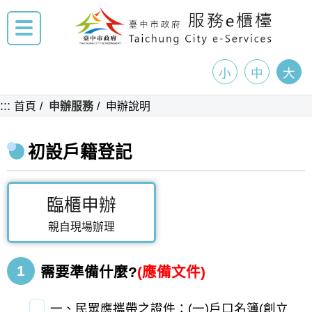
小
中
大
:::
首頁
申辦服務
申辦說明
初設戶籍登記
臨櫃申辦
親自現場辦理
1
需要準備什麼?
(應備文件)
一、民眾應攜帶之證件：(一)戶口名簿(創立