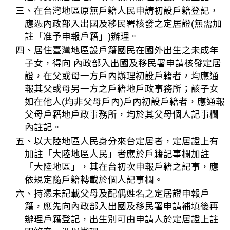
三、在台灣地區原無戶籍人民申請初設戶籍登記，
應憑內政部入出國及移民署核發之定居證(無需加
註「准予申報戶籍」)辦理。
四、居住臺灣地區設戶籍國民在國外出生之未成年
子女，得向 內政部入出國及移民署申請核發定居
證，在父或母一方戶內辦理初設戶籍者，均應通
報其父或母另一方之戶籍地戶政事務所；該子女
如在他人(均非父母戶內)戶內初設戶籍者，應通報
父母戶籍地戶政事務所，均於其父母個人記事欄
內註記。
五、以大陸地區人民身分來台定居者，定居證上有
加註「大陸地區人民」者應於戶籍記事欄加註
「大陸地區」，其在台初次申報戶籍之記事，應
依規定隨戶籍轉載於個人記事欄。
六、持憑未記載父母及配偶姓名之定居證申報戶
籍，應先向內政部入出國及移民署申請補填後再
辦理戶籍登記，出生別可由申請人於定居證上註