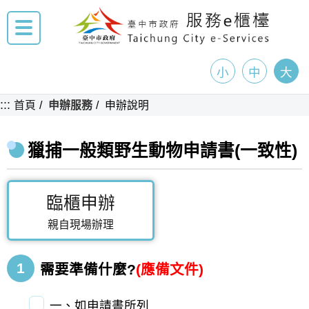
小
中
大
:::
首頁
申辦服務
申辦說明
獵捕一般類野生動物申請書(一致性)
臨櫃申辦
親自現場辦理
1
需要準備什麼?
(應備文件)
一、如申請書所列