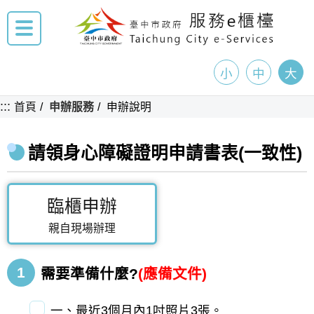
小
中
大
:::
首頁
申辦服務
申辦說明
請領身心障礙證明申請書表(一致性)
臨櫃申辦
親自現場辦理
1
需要準備什麼?
(應備文件)
一、最近3個月內1吋照片3張。