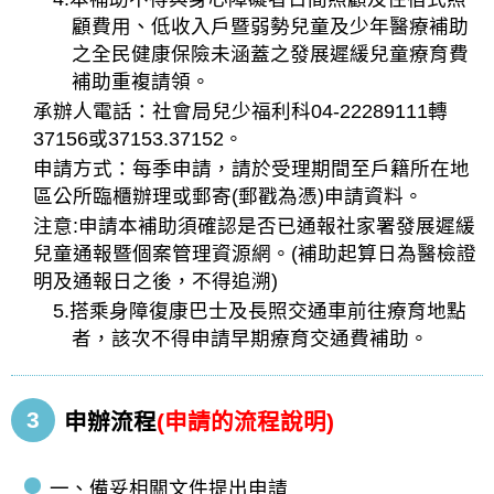
顧費用、低收入戶暨弱勢兒童及少年醫療補助
之全民健康保險未涵蓋之發展遲緩兒童療育費
補助重複請領。
承辦人電話：社會局兒少福利科04-22289111轉
37156或37153.37152。
申請方式：每季申請，請於受理期間至戶籍所在地
區公所臨櫃辦理或郵寄(郵戳為憑)申請資料。
注意:申請本補助須確認是否已通報社家署發展遲緩
兒童通報暨個案管理資源網。(補助起算日為醫檢證
明及通報日之後，不得追溯)
5.搭乘身障復康巴士及長照交通車前往療育地點
者，該次不得申請早期療育交通費補助。
3
申辦流程
(申請的流程說明)
一、備妥相關文件提出申請