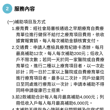
2
服務內容
(一)補助項目及方式
1.療育費：經社會局審核通過之早期療育自費療
育單位進行健保不給付之療育項目費用，依收
據實報實銷，每人每次補助金額核實支付。
2.交通費：申請人應檢具療育紀錄卡憑辦，每月
最高補助12次，每人每次補助200元；低收入
戶不限次數；若同一天於同一家醫院或自費療
育單位，進行二種以上療育項目者，以一次赴
診計；同一日於二家以上醫院或自費療育單位
進行療育項目者，最多以二次計。同戶幼童同
日至同處進行療育以一次計；申請本補助不得
同時申請復康巴士搭乘。
3.前2款補助合計每人每月最高補助4,000元；列
冊低收入戶每人每月最高補助6,000元。
4.本補助不得與身心障礙者日間照顧及住宿式照