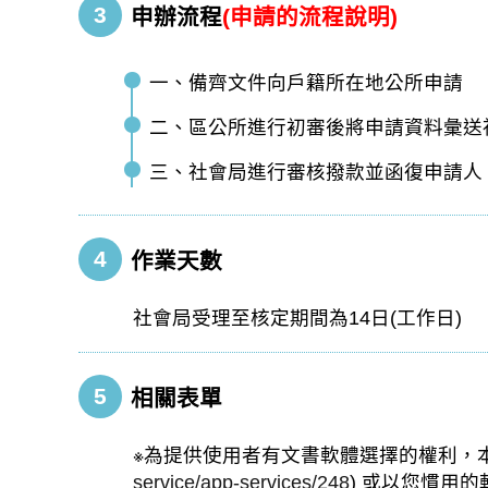
3
申辦流程
(申請的流程說明)
一、備齊文件向戶籍所在地公所申請
二、區公所進行初審後將申請資料彙送
三、社會局進行審核撥款並函復申請人
4
作業天數
社會局受理至核定期間為14日(工作日)
5
相關表單
※為提供使用者有文書軟體選擇的權利，本
service/app-services/248
) 或以您慣用