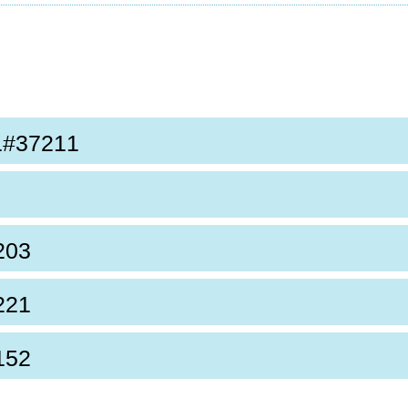
1#37211
203
221
152