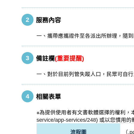
2
服務內容
一、攜帶應攜證件至各派出所辦理，隨到
3
備註欄
(重要提醒)
一、對於目前列管失蹤人口，民眾可自行
4
相關表單
※為提供使用者有文書軟體選擇的權利，本
service/app-services/248
) 或以您慣用
流程圖
（.p