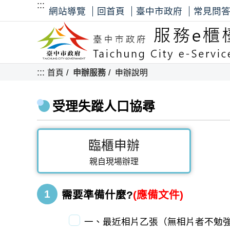
:::
網站導覽
回首頁
臺中市政府
常見問
:::
首頁
申辦服務
申辦說明
受理失蹤人口協尋
臨櫃申辦
親自現場辦理
1
需要準備什麼?
(應備文件)
一、最近相片乙張（無相片者不勉