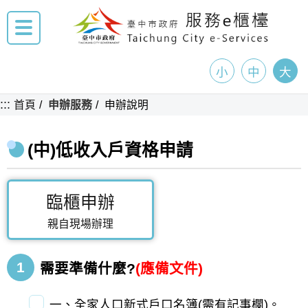
小
中
大
:::
首頁
申辦服務
申辦說明
(中)低收入戶資格申請
臨櫃申辦
親自現場辦理
1
需要準備什麼?
(應備文件)
一、全家人口新式戶口名簿(需有記事欄)。