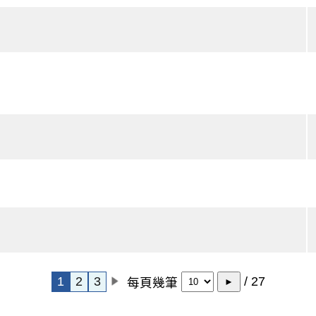
1
2
3
/ 27
每頁幾筆
►