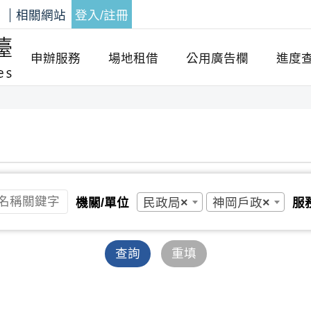
答
相關網站
登入/註冊
申辦服務
場地租借
公用廣告欄
進度
民政局
×
神岡戶政
×
機關/單位
服
查詢
重填