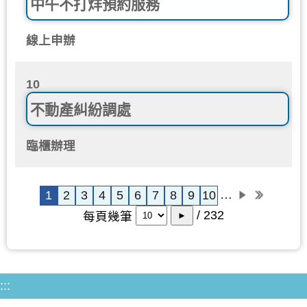
中午不打烊預約服務
線上申辦
10
不動產糾紛調處
臨櫃辦理
…
1
2
3
4
5
6
7
8
9
10
/ 232
每頁幾筆
►
:::