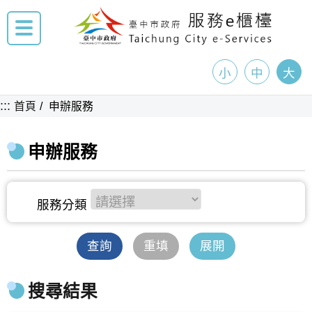
小
中
大
:::
首頁
申辦服務
申辦服務
查詢
重填
展開
搜尋結果