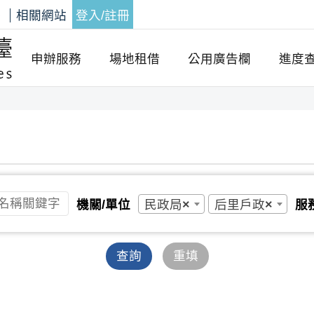
答
相關網站
登入/註冊
申辦服務
場地租借
公用廣告欄
進度
民政局
×
后里戶政
×
機關/單位
服
查詢
重填