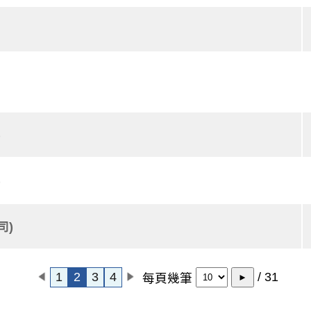
)
)
司)
1
2
3
4
/ 31
每頁幾筆
►