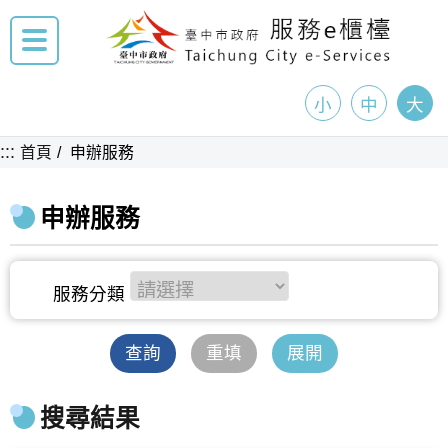
小
中
大
:::
首頁
申辦服務
申辦服務
查詢
重填
展開
搜尋結果