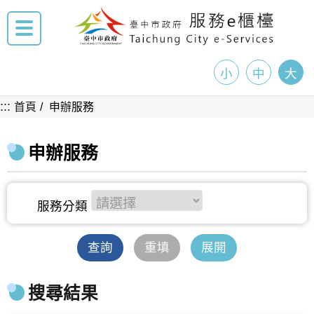
小
中
大
:::
首頁
申辦服務
申辦服務
查詢
重填
展開
搜尋結果