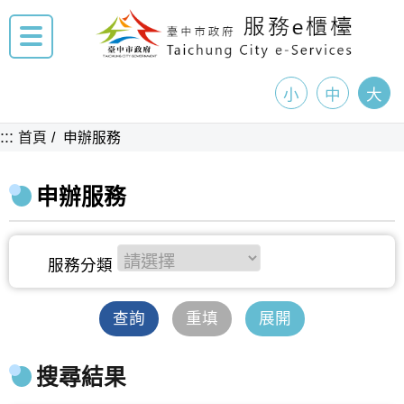
小
中
大
:::
首頁
申辦服務
申辦服務
查詢
重填
展開
搜尋結果