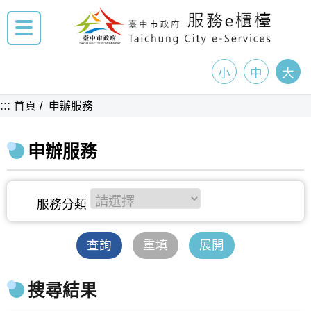
小
中
大
:::
首頁
申辦服務
申辦服務
查詢
重填
展開
搜尋結果