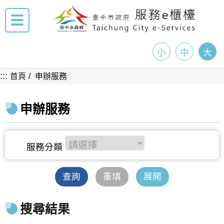
小
中
大
:::
首頁
申辦服務
申辦服務
查詢
重填
展開
搜尋結果