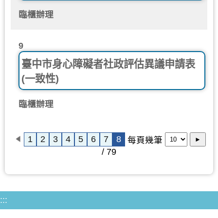
臨櫃辦理
9
臺中市身心障礙者社政評估異議申請表
(一致性)
臨櫃辦理
1
2
3
4
5
6
7
8
每頁幾筆
►
/ 79
:::