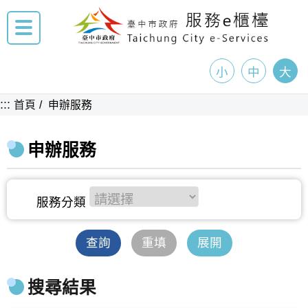
小
中
大
:::
首頁
申辦服務
申辦服務
查詢
重填
展開
搜尋結果