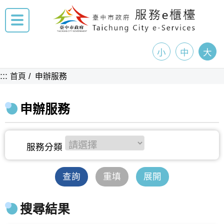
小
中
大
:::
首頁
申辦服務
申辦服務
查詢
重填
展開
搜尋結果