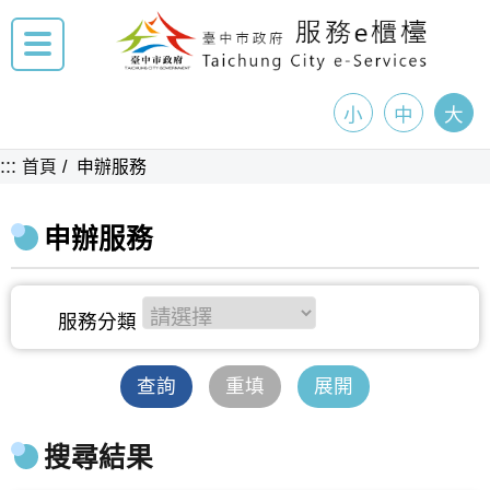
小
中
大
:::
首頁
申辦服務
申辦服務
查詢
重填
展開
搜尋結果