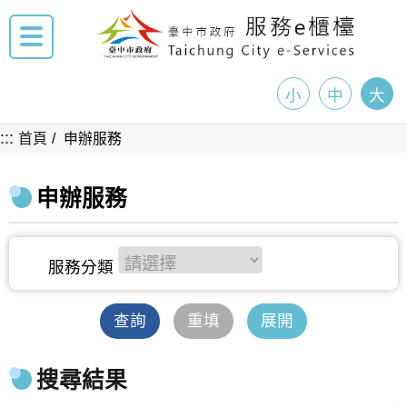
小
中
大
:::
首頁
申辦服務
申辦服務
查詢
重填
展開
搜尋結果