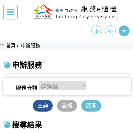
小
中
大
:::
首頁
申辦服務
申辦服務
查詢
重填
展開
搜尋結果