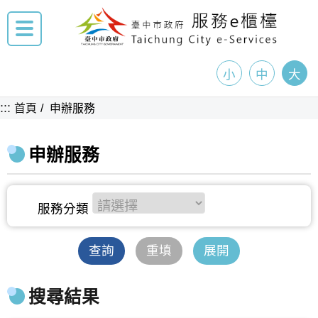
小
中
大
:::
首頁
申辦服務
申辦服務
查詢
重填
展開
搜尋結果