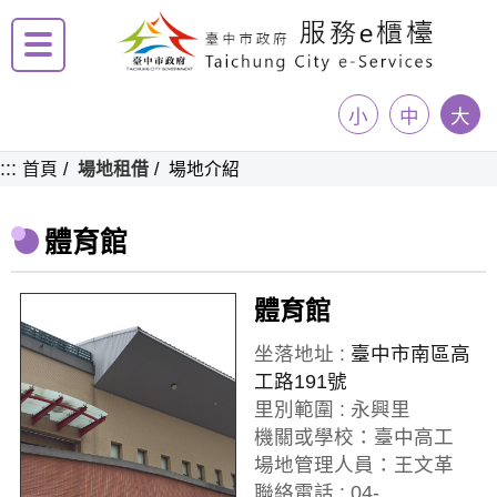
小
中
大
:::
首頁
場地租借
場地介紹
體育館
體育館
坐落地址 :
臺中市南區高
工路191號
里別範圍 : 永興里
機關或學校：臺中高工
場地管理人員：王文革
聯絡電話 : 04-