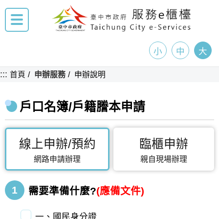
小
中
大
:::
首頁
申辦服務
申辦說明
戶口名簿/戶籍謄本申請
線上申辦/預約
臨櫃申辦
網路申請辦理
親自現場辦理
1
需要準備什麼?
(應備文件)
一、國民身分證