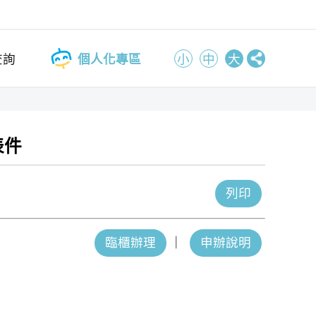
查詢
個人化專區
小
中
大
表件
列印
臨櫃辦理
｜
申辦說明