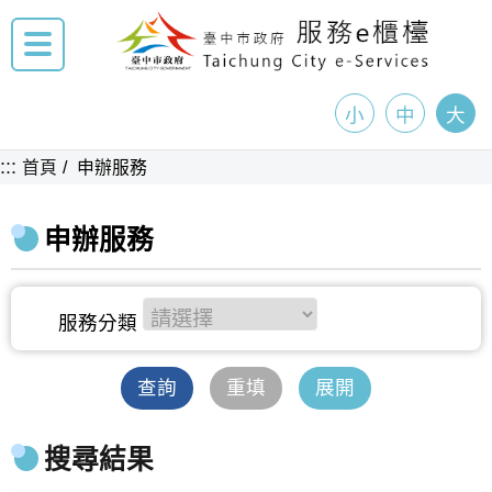
小
中
大
:::
首頁
申辦服務
申辦服務
查詢
重填
展開
搜尋結果