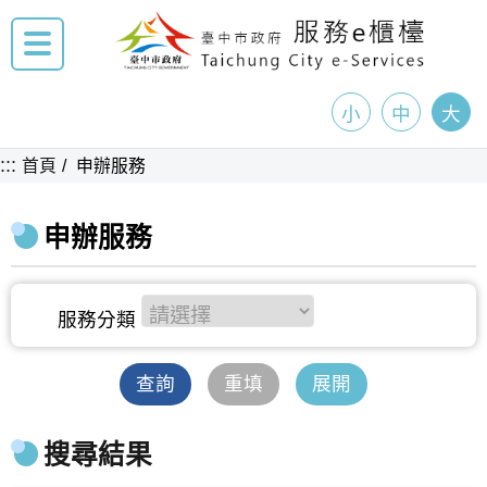
小
中
大
:::
首頁
申辦服務
申辦服務
查詢
重填
展開
搜尋結果