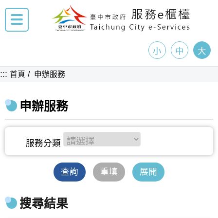
小
中
大
:::
首頁
申辦服務
申辦服務
查詢
重填
展開
搜尋結果