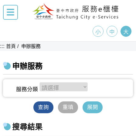
小
中
大
:::
首頁
申辦服務
申辦服務
查詢
重填
展開
搜尋結果