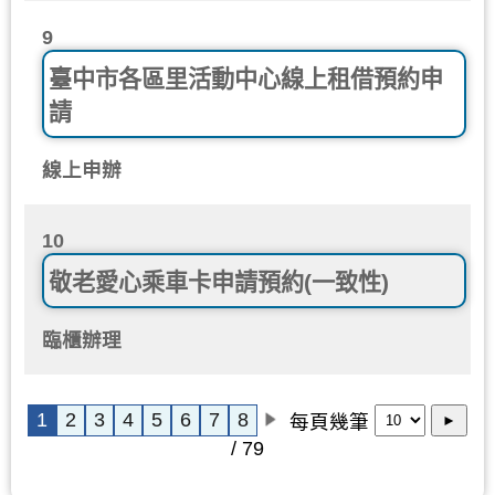
9
臺中市各區里活動中心線上租借預約申
請
線上申辦
10
敬老愛心乘車卡申請預約(一致性)
臨櫃辦理
1
2
3
4
5
6
7
8
每頁幾筆
►
/ 79