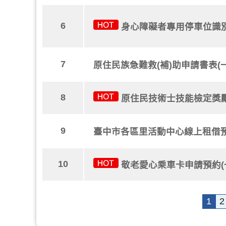
6
身心障礙者專用停車位識
7
原住民族急難救(補)助申請書表(
8
原住民技術士技能檢定獎勵
9
臺中市各區里活動中心線上租借
10
敬老愛心乘車卡申請預約(
1
2