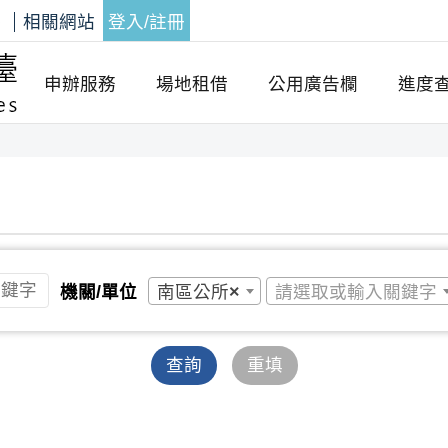
答
相關網站
登入/註冊
申辦服務
場地租借
公用廣告欄
進度
南區公所
×
請選取或輸入關鍵字
機關/單位
查詢
重填