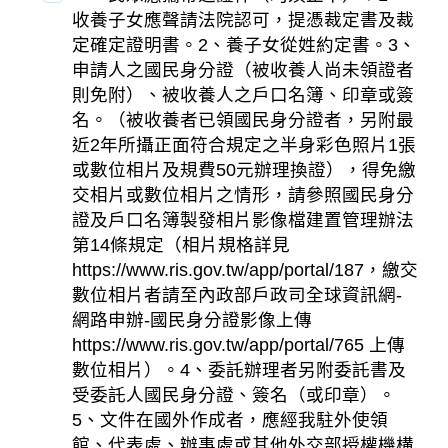
收養子女應聲請法院認可，提憑裁定書及裁
定確定證明書。2、養子女從姓約定書。3、
申請人之國民身分證（被收養人尚未領證者
則免附）、被收養人之戶口名簿、印章或簽
名。（被收養者已領國民身分證者，另附最
近2年所攝正面符合規定之半身彩色照片1張
或數位相片及規費50元辦理換證），得免繳
交相片或數位相片之情形，請參照國民身分
證及戶口名簿製發相片影像檔建置管理辦法
第14條規定（相片規格詳見
https://www.ris.gov.tw/app/portal/187，繳交
數位相片者請至內政部戶政司全球資訊網-
網路申辦-國民身分證影像上傳
https://www.ris.gov.tw/app/portal/765 上傳
數位相片）。4、委託辦理者另附委託書及
受委託人國民身分證、簽名（或印章）。
5、文件在國外作成者，應經我駐外使領
館、代表處、辦事處或其他外交部授權機構