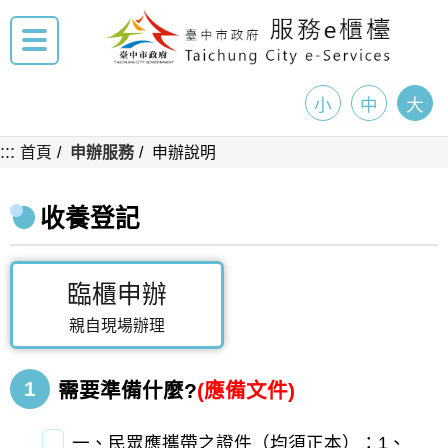
小
中
大
:::
首頁
申辦服務
申辦說明
收養登記
臨櫃申辦
親自現場辦理
1
需要準備什麼?
(應備文件)
一、民眾應攜帶之證件（均須正本）：1、