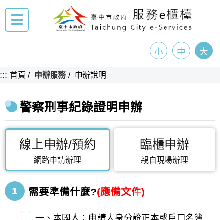
小
中
大
:::
首頁
申辦服務
申辦說明
警察刑事紀錄證明申辦
線上申辦/預約
臨櫃申辦
網路申請辦理
親自現場辦理
1
需要準備什麼?
(應備文件)
一、本國人：申請人身分證正本或戶口名簿