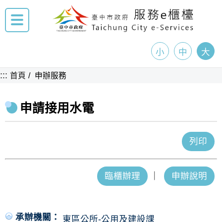
小
中
大
:::
首頁
申辦服務
申請接用水電
列印
臨櫃辦理
｜
申辦說明
承辦機關：
東區公所-公用及建設課